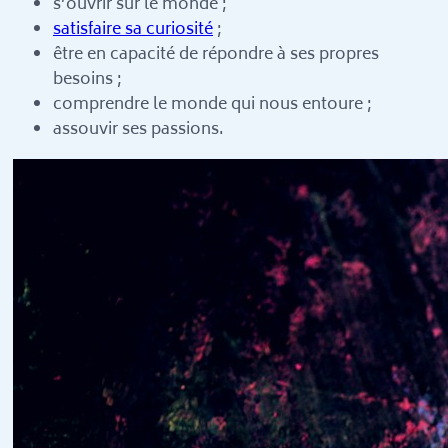
s’ouvrir sur le monde ;
satisfaire sa curiosité
;
être en capacité de répondre à ses propres
besoins ;
comprendre le monde qui nous entoure ;
assouvir ses passions.